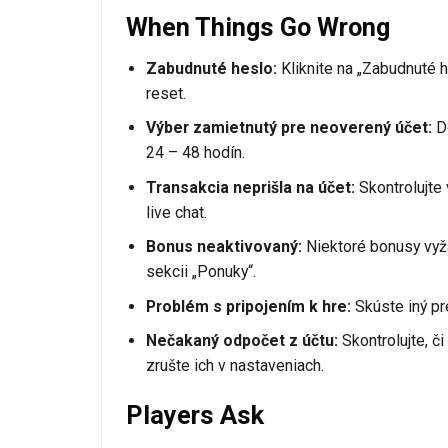
When Things Go Wrong
Zabudnuté heslo:
Kliknite na „Zabudnuté 
reset.
Výber zamietnutý pre neoverený účet:
Do
24 – 48 hodín.
Transakcia neprišla na účet:
Skontrolujte 
live chat.
Bonus neaktivovaný:
Niektoré bonusy vyža
sekcii „Ponuky“.
Problém s pripojením k hre:
Skúste iný pr
Nečakaný odpočet z účtu:
Skontrolujte, č
zrušte ich v nastaveniach.
Players Ask