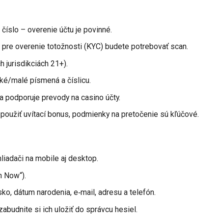
 číslo – overenie účtu je povinné.
 pre overenie totožnosti (KYC) budete potrebovať scan.
h jurisdikciách 21+).
ľké/malé písmená a číslicu.
a podporuje prevody na casino účty.
e použiť uvítací bonus, podmienky na pretočenie sú kľúčové.
hliadači na mobile aj desktop.
in Now“).
sko, dátum narodenia, e‑mail, adresu a telefón.
budnite si ich uložiť do správcu hesiel.