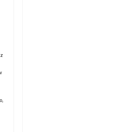
á
ez
 v
o,