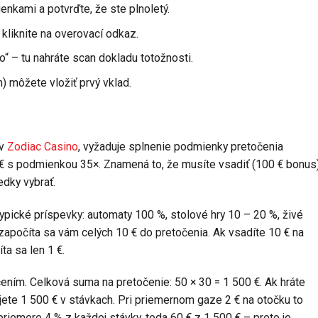
nkami a potvrďte, že ste plnoletý.
 kliknite na overovací odkaz.
o“ – tu nahráte scan dokladu totožnosti.
) môžete vložiť prvý vklad.
 v
Zodiac Casino
, vyžaduje splnenie podmienky pretočenia
€ s podmienkou 35×. Znamená to, že musíte vsadiť (100 € bonus
dky vybrať.
Typické príspevky: automaty 100 %, stolové hry 10 – 20 %, živé
 započíta sa vám celých 10 € do pretočenia. Ak vsadíte 10 € na
a sa len 1 €.
ením. Celková suma na pretočenie: 50 × 30 = 1 500 €. Ak hráte
ete 1 500 € v stávkach. Pri priemernom gaze 2 € na otočku to
riemere 4 % z každej stávky, teda 60 € z 1 500 € – preto je