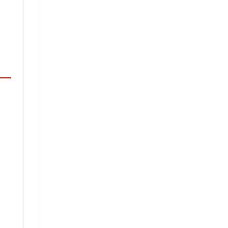
o
o
-
-