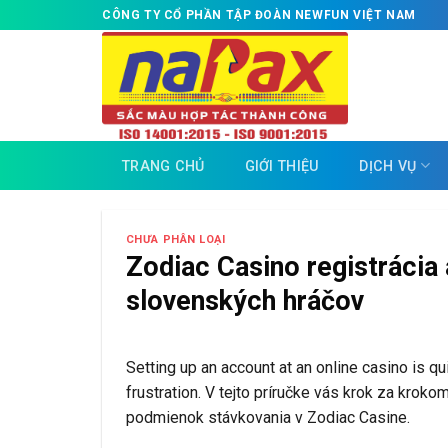
Skip
CÔNG TY CỔ PHẦN TẬP ĐOÀN NEWFUN VIỆT NAM
to
content
TRANG CHỦ
GIỚI THIỆU
DỊCH VỤ
CHƯA PHÂN LOẠI
Zodiac Casino registrácia
slovenských hráčov
Setting up an account at an online casino is q
frustration. V tejto príručke vás krok za kro
podmienok stávkovania v Zodiac Casine.