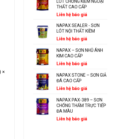
LÓT CHỐNG KIỀM NGOẠI
Gateway
THẤT CAO CẤP
to
Liên hệ báo giá
Enhanced
Gaming
Adventures
NAPAX SEALER - SƠN
LÓT NỘI THẤT KIỀM
Liên hệ báo giá
NAPAX – SƠN NHŨ ÁNH
KIM CAO CẤP
Liên hệ báo giá
) ×
NAPAX STONE – SƠN GIẢ
ĐÁ CAO CẤP
Liên hệ báo giá
NAPAX PAX-389 – SƠN
CHỐNG THẤM TRỰC TIẾP
ĐA MÀU
Liên hệ báo giá