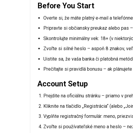
Before You Start
Overte si, že máte platný e‑mail a telefónne
Pripravte si občiansky preukaz alebo pas –
Skontrolujte minimálny vek: 18+ (v niektorýc
Zvoľte si silné heslo – aspoň 8 znakov, ve
Uistite sa, že vaša banka či platobná metód
Prečítajte si pravidlá bonusu – ak plánujet
Account Setup
Prejdite na oficiálnu stránku – priamo v pre
Kliknite na tlačidlo „Registrácia“ (alebo „Jo
Vyplňte registračný formulár: meno, priezvi
Zvoľte si používateľské meno a heslo – neza