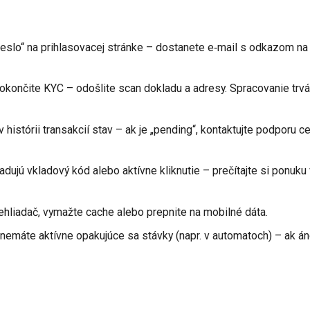
heslo“ na prihlasovacej stránke – dostanete e‑mail s odkazom na
končite KYC – odošlite scan dokladu a adresy. Spracovanie trv
v histórii transakcií stav – ak je „pending“, kontaktujte podporu c
dujú vkladový kód alebo aktívne kliknutie – prečítajte si ponuku
ehliadač, vymažte cache alebo prepnite na mobilné dáta.
i nemáte aktívne opakujúce sa stávky (napr. v automatoch) – ak án