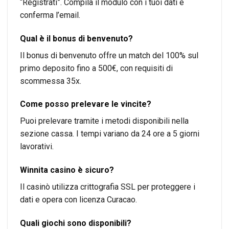
“Registrati”. Compila il modulo con i tuoi dati e
conferma l’email.
Qual è il bonus di benvenuto?
Il bonus di benvenuto offre un match del 100% sul
primo deposito fino a 500€, con requisiti di
scommessa 35x.
Come posso prelevare le vincite?
Puoi prelevare tramite i metodi disponibili nella
sezione cassa. I tempi variano da 24 ore a 5 giorni
lavorativi.
Winnita casino è sicuro?
Il casinò utilizza crittografia SSL per proteggere i
dati e opera con licenza Curacao.
Quali giochi sono disponibili?