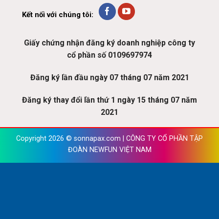
Kết nối với chúng tôi:
Giấy chứng nhận đăng ký doanh nghiệp công ty
cổ phần số 0109697974
Đăng ký lần đầu ngày 07 tháng 07 năm 2021
Đăng ký thay đổi lần thứ 1 ngày 15 tháng 07 năm
2021
Copyright 2026 ©
sonnapax.com | CÔNG TY CỔ PHẦN TẬP
ĐOÀN NEWFUN VIỆT NAM