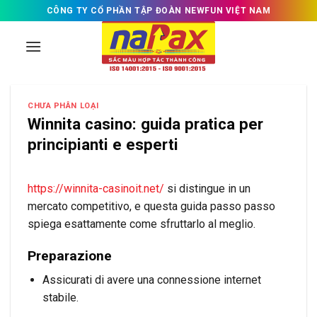
Skip
CÔNG TY CỔ PHẦN TẬP ĐOÀN NEWFUN VIỆT NAM
to
content
CHƯA PHÂN LOẠI
Winnita casino: guida pratica per
principianti e esperti
https://winnita-casinoit.net/
si distingue in un
mercato competitivo, e questa guida passo passo
spiega esattamente come sfruttarlo al meglio.
Preparazione
Assicurati di avere una connessione internet
stabile.