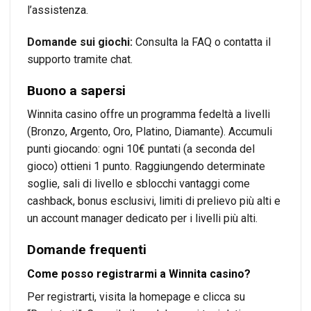
l’assistenza.
Domande sui giochi:
Consulta la FAQ o contatta il
supporto tramite chat.
Buono a sapersi
Winnita casino offre un programma fedeltà a livelli
(Bronzo, Argento, Oro, Platino, Diamante). Accumuli
punti giocando: ogni 10€ puntati (a seconda del
gioco) ottieni 1 punto. Raggiungendo determinate
soglie, sali di livello e sblocchi vantaggi come
cashback, bonus esclusivi, limiti di prelievo più alti e
un account manager dedicato per i livelli più alti.
Domande frequenti
Come posso registrarmi a Winnita casino?
Per registrarti, visita la homepage e clicca su