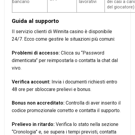
bancario
lavorativi
dei casi a car
del giocatore)
Guida al supporto
Il servizio clienti di Winnita casino è disponibile
24/7. Ecco come gestire le situazioni più comuni:
Problemi di accesso:
Clicca su “Password
dimenticata” per reimpostarla o contatta la chat dal
vivo.
Verifica account:
Invia i documenti richiesti entro
48 ore per sbloccare prelievi e bonus.
Bonus non accreditato:
Controlla di aver inserito il
codice promozionale corretto e contatta il supporto.
Prelievo in ritardo:
Verifica lo stato nella sezione
“Cronologia” e, se supera i tempi previsti, contatta