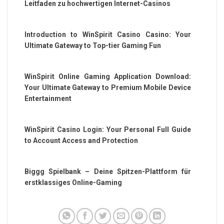
Leitfaden zu hochwertigen Internet-Casinos
Introduction to WinSpirit Casino Casino: Your
Ultimate Gateway to Top-tier Gaming Fun
WinSpirit Online Gaming Application Download:
Your Ultimate Gateway to Premium Mobile Device
Entertainment
WinSpirit Casino Login: Your Personal Full Guide
to Account Access and Protection
Biggg Spielbank – Deine Spitzen-Plattform für
erstklassiges Online-Gaming