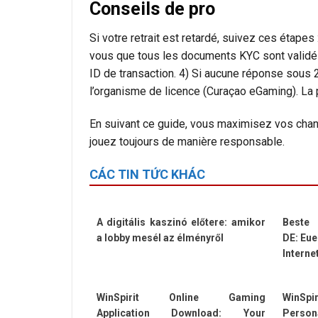
Conseils de pro
Si votre retrait est retardé, suivez ces étapes 
vous que tous les documents KYC sont validés.
ID de transaction. 4) Si aucune réponse sous 2
l’organisme de licence (Curaçao eGaming). La p
En suivant ce guide, vous maximisez vos cha
jouez toujours de manière responsable.
CÁC TIN TỨC KHÁC
A digitális kaszinó előtere: amikor
Beste 
a lobby mesél az élményről
DE: Eue
Interne
WinSpirit Online Gaming
WinSp
Application Download: Your
Person