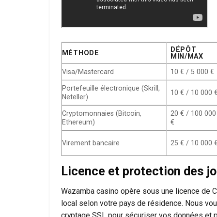
DÉPÔT
MÉTHODE
MIN/MAX
Visa/Mastercard
10 € / 5 000 €
Portefeuille électronique (Skrill,
10 € / 10 000 
Neteller)
Cryptomonnaies (Bitcoin,
20 € / 100 000
Ethereum)
€
Virement bancaire
25 € / 10 000 
Licence et protection des j
Wazamba casino opère sous une licence de Cur
local selon votre pays de résidence. Nous vous
cryptage SSL pour sécuriser vos données et p