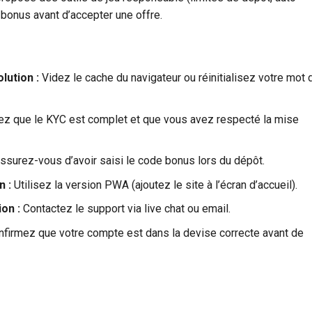
 bonus avant d’accepter une offre.
olution :
Videz le cache du navigateur ou réinitialisez votre mot 
ez que le KYC est complet et que vous avez respecté la mise
ssurez-vous d’avoir saisi le code bonus lors du dépôt.
n :
Utilisez la version PWA (ajoutez le site à l’écran d’accueil).
ion :
Contactez le support via live chat ou email.
firmez que votre compte est dans la devise correcte avant de