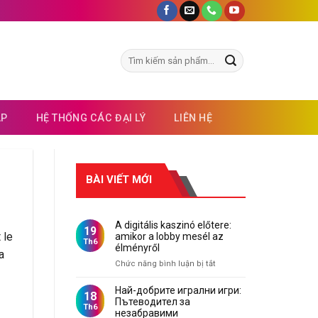
Tìm
kiếm:
ÁP
HỆ THỐNG CÁC ĐẠI LÝ
LIÊN HỆ
BÀI VIẾT MỚI
A digitális kaszinó előtere:
19
 le
amikor a lobby mesél az
Th6
élményről
a
ở
Chức năng bình luận bị tắt
A
digitális
Най-добрите игрални игри:
18
kaszinó
Пътеводител за
Th6
előtere:
незабравими