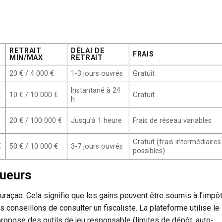
RETRAIT
DÉLAI DE
FRAIS
MIN/MAX
RETRAIT
20 € / 4 000 €
1-3 jours ouvrés
Gratuit
Instantané à 24
€
10 € / 10 000 €
Gratuit
h
20 € / 100 000 €
Jusqu’à 1 heure
Frais de réseau variables
Gratuit (frais intermédiaires
€
50 € / 10 000 €
3-7 jours ouvrés
possibles)
oueurs
açao. Cela signifie que les gains peuvent être soumis à l’impô
 conseillons de consulter un fiscaliste. La plateforme utilise le
ropose des outils de jeu responsable (limites de dépôt, auto-