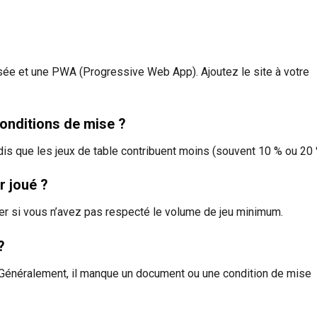
e et une PWA (Progressive Web App). Ajoutez le site à votre
conditions de mise ?
is que les jeux de table contribuent moins (souvent 10 % ou 20 
r joué ?
quer si vous n’avez pas respecté le volume de jeu minimum.
?
. Généralement, il manque un document ou une condition de mise