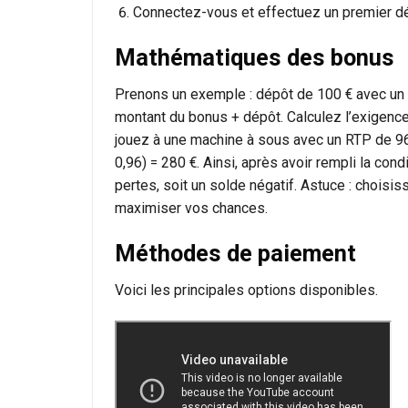
Connectez-vous et effectuez un premier dé
Mathématiques des bonus
Prenons un exemple : dépôt de 100 € avec un 
montant du bonus + dépôt. Calculez l’exigence
jouez à une machine à sous avec un RTP de 96 
0,96) = 280 €. Ainsi, après avoir rempli la co
pertes, soit un solde négatif. Astuce : choisis
maximiser vos chances.
Méthodes de paiement
Voici les principales options disponibles.