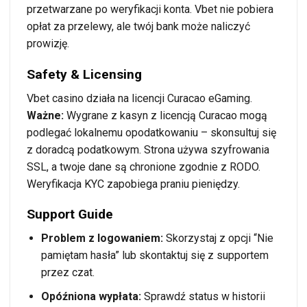
przetwarzane po weryfikacji konta. Vbet nie pobiera
opłat za przelewy, ale twój bank może naliczyć
prowizję.
Safety & Licensing
Vbet casino działa na licencji Curacao eGaming.
Ważne:
Wygrane z kasyn z licencją Curacao mogą
podlegać lokalnemu opodatkowaniu – skonsultuj się
z doradcą podatkowym. Strona używa szyfrowania
SSL, a twoje dane są chronione zgodnie z RODO.
Weryfikacja KYC zapobiega praniu pieniędzy.
Support Guide
Problem z logowaniem:
Skorzystaj z opcji “Nie
pamiętam hasła” lub skontaktuj się z supportem
przez czat.
Opóźniona wypłata:
Sprawdź status w historii