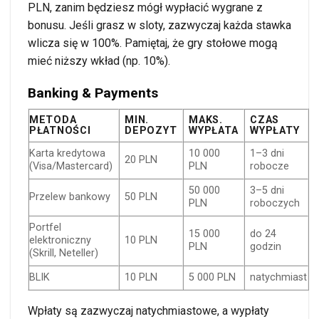
PLN, zanim będziesz mógł wypłacić wygrane z
bonusu. Jeśli grasz w sloty, zazwyczaj każda stawka
wlicza się w 100%. Pamiętaj, że gry stołowe mogą
mieć niższy wkład (np. 10%).
Banking & Payments
METODA
MIN.
MAKS.
CZAS
PŁATNOŚCI
DEPOZYT
WYPŁATA
WYPŁATY
Karta kredytowa
10 000
1–3 dni
20 PLN
(Visa/Mastercard)
PLN
robocze
50 000
3–5 dni
Przelew bankowy
50 PLN
PLN
roboczych
Portfel
15 000
do 24
elektroniczny
10 PLN
PLN
godzin
(Skrill, Neteller)
BLIK
10 PLN
5 000 PLN
natychmiast
Wpłaty są zazwyczaj natychmiastowe, a wypłaty