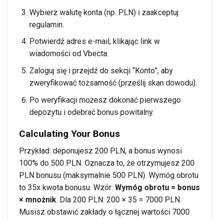
Wybierz walutę konta (np. PLN) i zaakceptuj
regulamin.
Potwierdź adres e-mail, klikając link w
wiadomości od Vbecta.
Zaloguj się i przejdź do sekcji “Konto”, aby
zweryfikować tożsamość (prześlij skan dowodu).
Po weryfikacji możesz dokonać pierwszego
depozytu i odebrać bonus powitalny.
Calculating Your Bonus
Przykład: deponujesz 200 PLN, a bonus wynosi
100% do 500 PLN. Oznacza to, że otrzymujesz 200
PLN bonusu (maksymalnie 500 PLN). Wymóg obrotu
to 35x kwota bonusu. Wzór:
Wymóg obrotu = bonus
× mnożnik
. Dla 200 PLN: 200 × 35 = 7000 PLN.
Musisz obstawić zakłady o łącznej wartości 7000