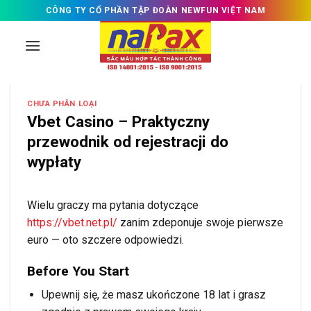
Skip
CÔNG TY CỔ PHẦN TẬP ĐOÀN NEWFUN VIỆT NAM
to
content
CHƯA PHÂN LOẠI
Vbet Casino – Praktyczny
przewodnik od rejestracji do
wypłaty
Wielu graczy ma pytania dotyczące
https://vbet.net.pl/
zanim zdeponuje swoje pierwsze
euro — oto szczere odpowiedzi.
Before You Start
Upewnij się, że masz ukończone 18 lat i grasz