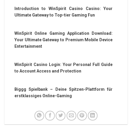
Introduction to WinSpirit Casino Casino: Your
Ultimate Gateway to Top-tier Gaming Fun
WinSpirit Online Gaming Application Download:
Your Ultimate Gateway to Premium Mobile Device
Entertainment
WinSpirit Casino Login: Your Personal Full Guide
to Account Access and Protection
Biggg Spielbank – Deine Spitzen-Plattform für
erstklassiges Online-Gaming