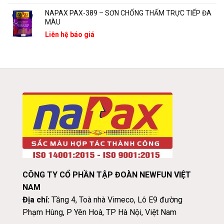
NAPAX PAX-389 – SƠN CHỐNG THẤM TRỰC TIẾP ĐA
MÀU
Liên hệ báo giá
CÔNG TY CỔ PHẦN TẬP ĐOÀN NEWFUN VIỆT
NAM
Địa chỉ:
Tầng 4, Toà nhà Vimeco, Lô E9 đường
Phạm Hùng, P Yên Hoà, TP Hà Nội, Việt Nam