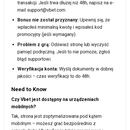
transakcji. Jeśli trwa dłużej niż 48h, napisz na e-
mail support@vbet.com.
Bonus nie został przyznany:
Upewnij się, że
wpłaciłeś minimalną kwotę i wpisałeś kod
promocyjny (jeśli wymagany).
Problem z grą:
Odśwież stronę lub wyczyść
pamięć podręczną. Jeśli to nie pomoże, zgłoś
błąd supportowi.
Weryfikacja konta:
Wyślij dokumenty w dobrej
jakości – czas weryfikacji to do 48h.
Need to Know
Czy Vbet jest dostępny na urządzeniach
mobilnych?
Tak, strona jest zoptymalizowana pod kątem
mobilnym – możesz grać bezpośrednio z