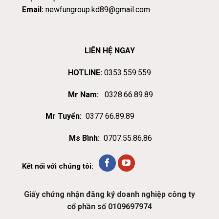
Email:
newfungroup.kd89@gmail.com
LIÊN HỆ NGAY
HOTLINE:
0353.559.559
Mr Nam:
0328.66.89.89
Mr Tuyển:
0377 66.89.89
Ms Bình:
0707.55.86.86
Kết nối với chúng tôi:
Giấy chứng nhận đăng ký doanh nghiệp công ty
cổ phần số 0109697974