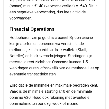
(bonus) minus €140 (verwacht verlies) = -€40. Dit is
een negatieve verwachting, dus lees altijd de
voorwaarden.
Financial Operations
Het beheren van je geld is cruciaal. Bij een casino
kun je storten en opnemen via verschillende
methoden, zoals creditcards, e‑wallets (Skrill,
Neteller) en bankoverschrijvingen. Stortingen zijn
meestal direct zichtbaar. Opnames kunnen 1‑5
werkdagen duren, afhankelijk van de methode. Let op
eventuele transactiekosten.
Zorg dat je de minimale en maximale bedragen kent.
Vaak is de minimale storting €10 en de minimale
opname €20. Houd ook rekening met eventuele
opnamelimieten per dag, week of maand.