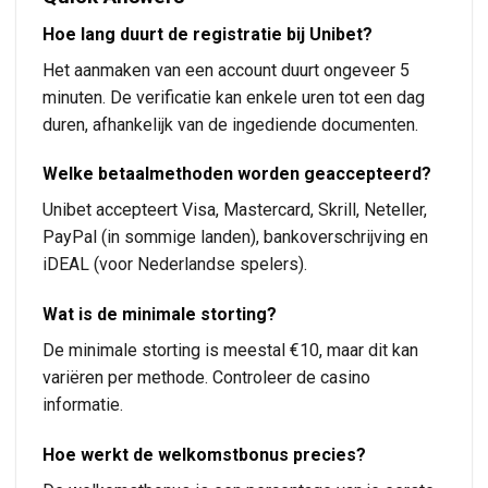
Hoe lang duurt de registratie bij Unibet?
Het aanmaken van een account duurt ongeveer 5
minuten. De verificatie kan enkele uren tot een dag
duren, afhankelijk van de ingediende documenten.
Welke betaalmethoden worden geaccepteerd?
Unibet accepteert Visa, Mastercard, Skrill, Neteller,
PayPal (in sommige landen), bankoverschrijving en
iDEAL (voor Nederlandse spelers).
Wat is de minimale storting?
De minimale storting is meestal €10, maar dit kan
variëren per methode. Controleer de casino
informatie.
Hoe werkt de welkomstbonus precies?