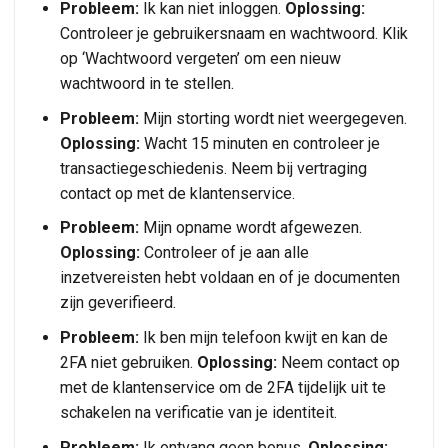
Probleem:
Ik kan niet inloggen.
Oplossing:
Controleer je gebruikersnaam en wachtwoord. Klik
op ‘Wachtwoord vergeten’ om een nieuw
wachtwoord in te stellen.
Probleem:
Mijn storting wordt niet weergegeven.
Oplossing:
Wacht 15 minuten en controleer je
transactiegeschiedenis. Neem bij vertraging
contact op met de klantenservice.
Probleem:
Mijn opname wordt afgewezen.
Oplossing:
Controleer of je aan alle
inzetvereisten hebt voldaan en of je documenten
zijn geverifieerd.
Probleem:
Ik ben mijn telefoon kwijt en kan de
2FA niet gebruiken.
Oplossing:
Neem contact op
met de klantenservice om de 2FA tijdelijk uit te
schakelen na verificatie van je identiteit.
Probleem:
Ik ontvang geen bonus.
Oplossing: