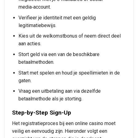
media‑account.
Verifieer je identiteit met een geldig
legitimatiebewijs.
Kies uit de welkomstbonus of neem direct deel
aan acties.
Stort geld via een van de beschikbare
betaalmethoden.
Start met spelen en houd je speellimieten in de
gaten.
Vraag een uitbetaling aan via dezelfde
betaalmethode als je storting.
Step-by-Step Sign-Up
Het registratieproces bij een online casino moet
veilig en eenvoudig zijn. Hieronder volgt een