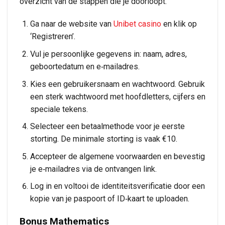
overzicht van de stappen die je doorloopt.
Ga naar de website van
Unibet casino
en klik op
‘Registreren’.
Vul je persoonlijke gegevens in: naam, adres,
geboortedatum en e‑mailadres.
Kies een gebruikersnaam en wachtwoord. Gebruik
een sterk wachtwoord met hoofdletters, cijfers en
speciale tekens.
Selecteer een betaalmethode voor je eerste
storting. De minimale storting is vaak €10.
Accepteer de algemene voorwaarden en bevestig
je e‑mailadres via de ontvangen link.
Log in en voltooi de identiteitsverificatie door een
kopie van je paspoort of ID‑kaart te uploaden.
Bonus Mathematics