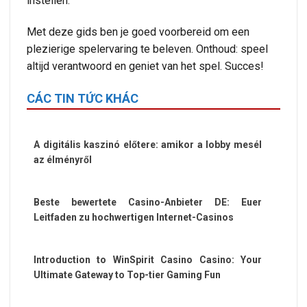
instellen.
Met deze gids ben je goed voorbereid om een
plezierige spelervaring te beleven. Onthoud: speel
altijd verantwoord en geniet van het spel. Succes!
CÁC TIN TỨC KHÁC
A digitális kaszinó előtere: amikor a lobby mesél
az élményről
Beste bewertete Casino-Anbieter DE: Euer
Leitfaden zu hochwertigen Internet-Casinos
Introduction to WinSpirit Casino Casino: Your
Ultimate Gateway to Top-tier Gaming Fun