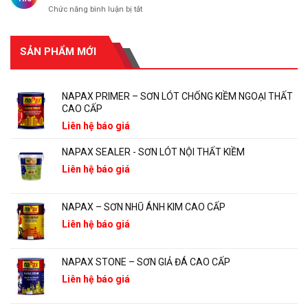
Soluzioni
ở
Chức năng bình luận bị tắt
Cruks
Sicure
Discover
e
the
Conformi
Universe
SẢN PHẨM MỚI
of
Related
Casino
Venues:
NAPAX PRIMER – SƠN LÓT CHỐNG KIỀM NGOẠI THẤT
Your
CAO CẤP
Gateway
Liên hệ báo giá
to
Enhanced
Gaming
NAPAX SEALER - SƠN LÓT NỘI THẤT KIỀM
Adventures
Liên hệ báo giá
NAPAX – SƠN NHŨ ÁNH KIM CAO CẤP
Liên hệ báo giá
NAPAX STONE – SƠN GIẢ ĐÁ CAO CẤP
Liên hệ báo giá