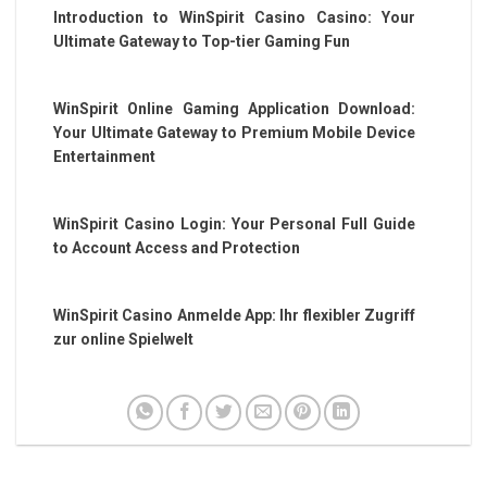
Introduction to WinSpirit Casino Casino: Your
Ultimate Gateway to Top-tier Gaming Fun
WinSpirit Online Gaming Application Download:
Your Ultimate Gateway to Premium Mobile Device
Entertainment
WinSpirit Casino Login: Your Personal Full Guide
to Account Access and Protection
WinSpirit Casino Anmelde App: Ihr flexibler Zugriff
zur online Spielwelt