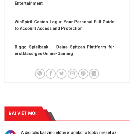
Entertainment
WinSpirit Casino Login: Your Personal Full Guide
to Account Access and Protection
Biggg Spielbank – Deine Spitzen-Plattform für
erstklassiges Online-Gaming
BÀI VIẾT MỚI
A digitális kaszinó előtere: amikor a lobby mesél az