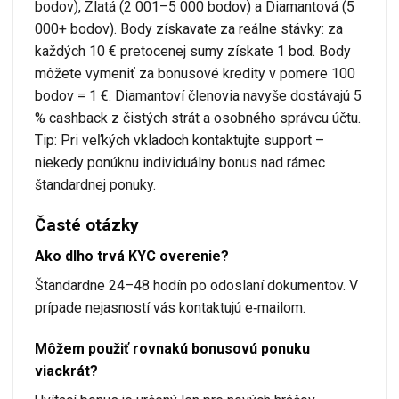
bodov), Zlatá (2 001–5 000 bodov) a Diamantová (5
000+ bodov). Body získavate za reálne stávky: za
každých 10 € pretocenej sumy získate 1 bod. Body
môžete vymeniť za bonusové kredity v pomere 100
bodov = 1 €. Diamantoví členovia navyše dostávajú 5
% cashback z čistých strát a osobného správcu účtu.
Tip: Pri veľkých vkladoch kontaktujte support –
niekedy ponúknu individuálny bonus nad rámec
štandardnej ponuky.
Časté otázky
Ako dlho trvá KYC overenie?
Štandardne 24–48 hodín po odoslaní dokumentov. V
prípade nejasností vás kontaktujú e‑mailom.
Môžem použiť rovnakú bonusovú ponuku
viackrát?