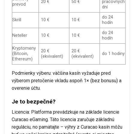
20 €
50 €
pracovných
prevod
dní
do 24
Skrill
10 €
10 €
hodín
do 24
Neteller
10 €
10 €
hodín
Kryptomeny
20 €
20 €
(Bitcoin,
do 1 hodiny
(ekvivalent)
(ekvivalent)
Ethereum)
Podmienky výberu: väčšina kasín vyžaduje pred
výberom pretočenie vkladu aspoň 1× (bez bonusu) a
overenie účtu.
Je to bezpečné?
Licencia: Platforma prevádzkuje na základe licencie
Curacao eGaming. Táto licencia zaručuje základnú
reguláciu, no pamätajte – výhry z Curacao kasín môžu