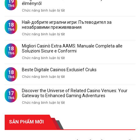
19
élményről
Th6
ở
Chức năng bình luận bị tắt
A
digitális
Най-добрите игрални игри: Пътеводител за
18
kaszinó
незабравими преживявания
Th6
előtere:
ở
Chức năng bình luận bị tắt
amikor
Най-
a
добрите
Migliori Casinò Extra AAMS: Manuale Completa alle
lobby
18
игрални
Soluzioni Sicure e Conformi
mesél
Th6
игри:
ở
Chức năng bình luận bị tắt
az
Пътеводител
Migliori
élményről
за
Casinò
Beste Digitale Casinos Exclusief Cruks
незабравими
18
Extra
преживявания
ở
Chức năng bình luận bị tắt
Th6
AAMS:
Beste
Manuale
Digitale
Completa
Discover the Universe of Related Casino Venues: Your
17
Casinos
alle
Gateway to Enhanced Gaming Adventures
Exclusief
Th6
Soluzioni
ở
Chức năng bình luận bị tắt
Cruks
Sicure
Discover
e
the
Conformi
Universe
SẢN PHẨM MỚI
of
Related
Casino
Venues: