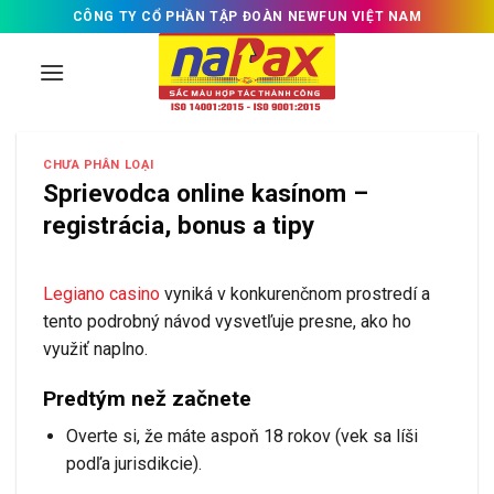
Skip
CÔNG TY CỔ PHẦN TẬP ĐOÀN NEWFUN VIỆT NAM
to
content
CHƯA PHÂN LOẠI
Sprievodca online kasínom –
registrácia, bonus a tipy
Legiano casino
vyniká v konkurenčnom prostredí a
tento podrobný návod vysvetľuje presne, ako ho
využiť naplno.
Predtým než začnete
Overte si, že máte aspoň 18 rokov (vek sa líši
podľa jurisdikcie).