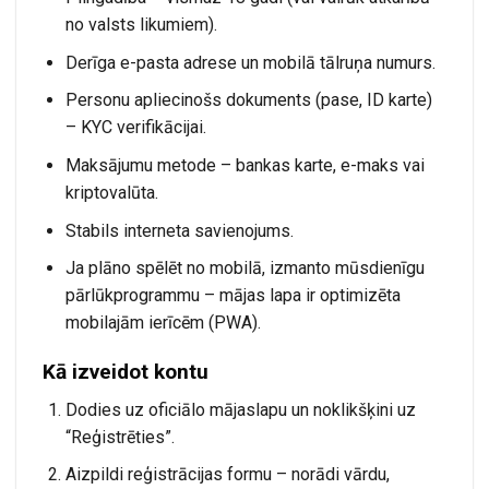
no valsts likumiem).
Derīga e-pasta adrese un mobilā tālruņa numurs.
Personu apliecinošs dokuments (pase, ID karte)
– KYC verifikācijai.
Maksājumu metode – bankas karte, e-maks vai
kriptovalūta.
Stabils interneta savienojums.
Ja plāno spēlēt no mobilā, izmanto mūsdienīgu
pārlūkprogrammu – mājas lapa ir optimizēta
mobilajām ierīcēm (PWA).
Kā izveidot kontu
Dodies uz oficiālo mājaslapu un noklikšķini uz
“Reģistrēties”.
Aizpildi reģistrācijas formu – norādi vārdu,