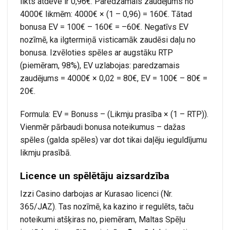
likts atdeve ir 0,96€. Paredzamais zaudējums no
4000€ likmēm: 4000€ × (1 – 0,96) = 160€. Tātad
bonusa EV = 100€ – 160€ = –60€. Negatīvs EV
nozīmē, ka ilgtermiņā visticamāk zaudēsi daļu no
bonusa. Izvēloties spēles ar augstāku RTP
(piemēram, 98%), EV uzlabojas: paredzamais
zaudējums = 4000€ × 0,02 = 80€, EV = 100€ – 80€ =
20€.
Formula: EV = Bonuss – (Likmju prasība × (1 – RTP)).
Vienmēr pārbaudi bonusa noteikumus – dažas
spēles (galda spēles) var dot tikai daļēju ieguldījumu
likmju prasībā.
Licence un spēlētāju aizsardzība
Izzi Casino darbojas ar Kurasao licenci (Nr.
365/JAZ). Tas nozīmē, ka kazino ir regulēts, taču
noteikumi atšķiras no, piemēram, Maltas Spēļu