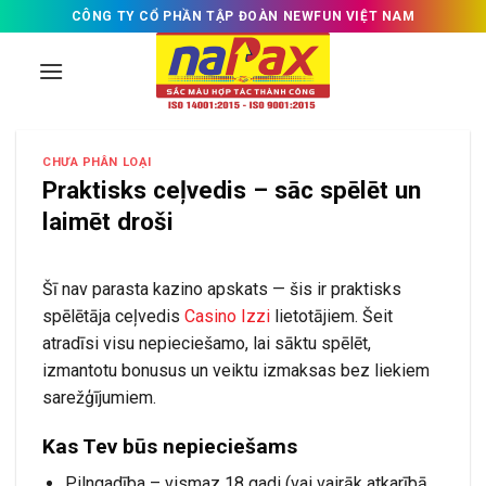
Skip
CÔNG TY CỔ PHẦN TẬP ĐOÀN NEWFUN VIỆT NAM
to
content
CHƯA PHÂN LOẠI
Praktisks ceļvedis – sāc spēlēt un
laimēt droši
Šī nav parasta kazino apskats — šis ir praktisks
spēlētāja ceļvedis
Casino Izzi
lietotājiem. Šeit
atradīsi visu nepieciešamo, lai sāktu spēlēt,
izmantotu bonusus un veiktu izmaksas bez liekiem
sarežģījumiem.
Kas Tev būs nepieciešams
Pilngadība – vismaz 18 gadi (vai vairāk atkarībā