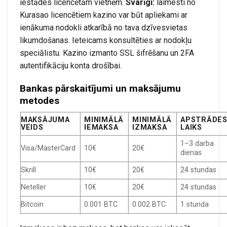
iestādes licencētām vietnēm.
Svarīgi:
laimesti no
Kurasao licencētiem kazino var būt apliekami ar
ienākuma nodokli atkarībā no tava dzīvesvietas
likumdošanas. Ieteicams konsultēties ar nodokļu
speciālistu. Kazino izmanto SSL šifrēšanu un 2FA
autentifikāciju konta drošībai.
Bankas pārskaitījumi un maksājumu
metodes
MAKSĀJUMA
MINIMĀLĀ
MINIMĀLĀ
APSTRĀDE
VEIDS
IEMAKSA
IZMAKSA
LAIKS
1–3 darba
Visa/MasterCard
10€
20€
dienas
Skrill
10€
20€
24 stundas
Neteller
10€
20€
24 stundas
Bitcoin
0.001 BTC
0.002 BTC
1 stunda