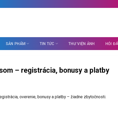
SẢN PHẨM
TIN TỨC
THƯ VIỆN ẢNH
HỎI Đ
som – registrácia, bonusy a platby
egistrácia, overenie, bonusy a platby – žiadne zbytočnosti.