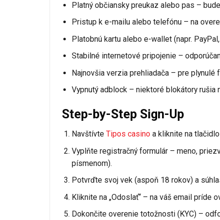
Platný občiansky preukaz alebo pas – budet
Pristup k e-mailu alebo telefónu – na overe
Platobnú kartu alebo e-wallet (napr. PayPal, 
Stabilné internetové pripojenie – odporú
Najnovšia verzia prehliadača – pre plynulé 
Vypnutý adblock – niektoré blokátory rušia n
Step-by-Step Sign-Up
Navštívte
Tipos casino
a kliknite na tlačid
Vyplňte registračný formulár – meno, priez
písmenom).
Potvrďte svoj vek (aspoň 18 rokov) a súh
Kliknite na „Odoslať“ – na váš email príde 
Dokončite overenie totožnosti (KYC) – odfoť