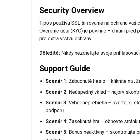
Security Overview
Tipos používa SSL šifrovanie na ochranu vaši
Overenie účtu (KYC) je povinné – chráni pred 
pre extra vrstvu ochrany.
Dôležité:
Nikdy nezdieľajte svoje prihlasovacie
Support Guide
Scenár 1:
Zabudnuté heslo – kliknite na „Za
Scenár 2:
Neúspešný vklad – najprv skontrol
Scenár 3:
Výber neprebieha – overte, či ste
podporu.
Scenár 4:
Zaseknutá hra – obnovte stránku 
Scenár 5:
Bonus neaktívny – skontrolujte p
mailom.