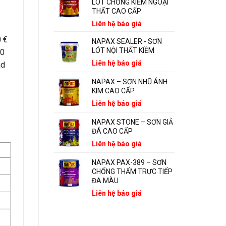
LÓT CHỐNG KIỀM NGOẠI
Gateway
THẤT CAO CẤP
to
Liên hệ báo giá
Enhanced
Gaming
 €
Adventures
NAPAX SEALER - SƠN
LÓT NỘI THẤT KIỀM
00
Liên hệ báo giá
ad
NAPAX – SƠN NHŨ ÁNH
KIM CAO CẤP
Liên hệ báo giá
NAPAX STONE – SƠN GIẢ
ĐÁ CAO CẤP
Liên hệ báo giá
NAPAX PAX-389 – SƠN
CHỐNG THẤM TRỰC TIẾP
ĐA MÀU
Liên hệ báo giá