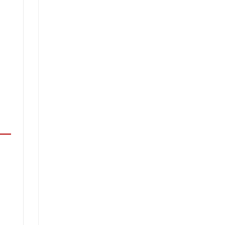
o
o
r