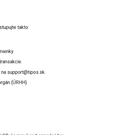
tupujte takto:
mienky.
transakcie.
l na support@tipos.sk.
orgán (ÚRHH).