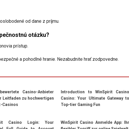
 oslobodené od dane z príjmu.
zpečnostnú otázku?
bnovia prístup.
 bezpečné a pohodlné hranie. Nezabudnite hrať zodpovedne.
bewertete Casino-Anbieter
Introduction to WinSpirit Casin
r Leitfaden zu hochwertigen
Casino: Your Ultimate Gateway t
t-Casinos
Top-tier Gaming Fun
irit Casino Login: Your
WinSpirit Casino Anmelde App: Ih
al Full Guide to Account
flexibler Zugriff zur online Spielwelt