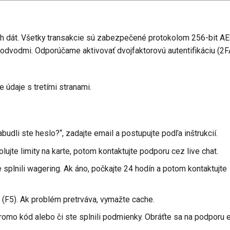
ch dát. Všetky transakcie sú zabezpečené protokolom 256-bit AE
podvodmi. Odporúčame aktivovať dvojfaktorovú autentifikáciu (2F
 údaje s tretími stranami.
budli ste heslo?“, zadajte email a postupujte podľa inštrukcií.
ujte limity na karte, potom kontaktujte podporu cez live chat.
 splnili wagering. Ak áno, počkajte 24 hodín a potom kontaktujte
(F5). Ak problém pretrváva, vymažte cache.
romo kód alebo či ste splnili podmienky. Obráťte sa na podporu 