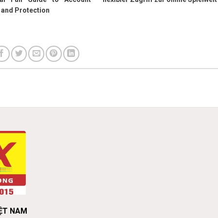
 and Protection
ỆT NAM