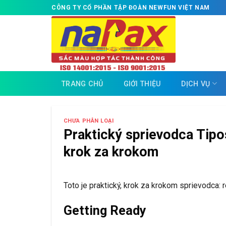
Skip
CÔNG TY CỔ PHẦN TẬP ĐOÀN NEWFUN VIỆT NAM
to
content
TRANG CHỦ
GIỚI THIỆU
DỊCH VỤ
CHƯA PHÂN LOẠI
Praktický sprievodca Tipo
krok za krokom
Toto je praktický, krok za krokom sprievodca: r
Getting Ready