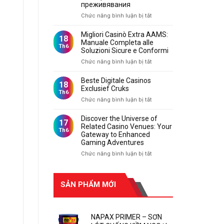
преживявания
amikor
a
ở
Chức năng bình luận bị tắt
lobby
Най-
mesél
добрите
Migliori Casinò Extra AAMS:
18
az
игрални
Manuale Completa alle
Th6
élményről
игри:
Soluzioni Sicure e Conformi
Пътеводител
ở
Chức năng bình luận bị tắt
за
Migliori
незабравими
Casinò
Beste Digitale Casinos
18
преживявания
Extra
Exclusief Cruks
Th6
AAMS:
ở
Chức năng bình luận bị tắt
Manuale
Beste
Completa
Digitale
Discover the Universe of
alle
17
Casinos
Related Casino Venues: Your
Soluzioni
Th6
Exclusief
Gateway to Enhanced
Sicure
Gaming Adventures
Cruks
e
ở
Chức năng bình luận bị tắt
Conformi
Discover
the
Universe
SẢN PHẨM MỚI
of
Related
Casino
Venues:
NAPAX PRIMER – SƠN
Your