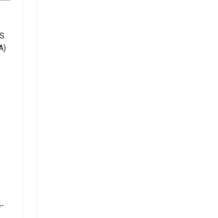
S.
A)
e-