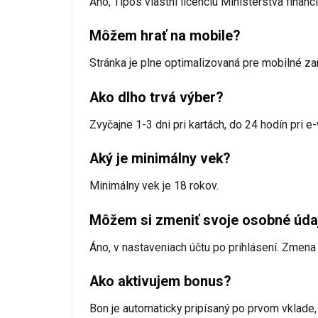
Áno, Tipos vlastní licenciu Ministerstva financ
Môžem hrať na mobile?
Stránka je plne optimalizovaná pre mobilné zar
Ako dlho trvá výber?
Zvyčajne 1-3 dni pri kartách, do 24 hodín pri e
Aký je minimálny vek?
Minimálny vek je 18 rokov.
Môžem si zmeniť svoje osobné úda
Áno, v nastaveniach účtu po prihlásení. Zmen
Ako aktivujem bonus?
Bon je automaticky pripísaný po prvom vklade,