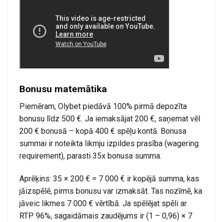
Bonusu matemātika
Piemēram, Olybet piedāvā 100% pirmā depozīta
bonusu līdz 500 €. Ja iemaksājat 200 €, saņemat vēl
200 € bonusā – kopā 400 € spēļu kontā. Bonusa
summai ir noteikta likmju izpildes prasība (wagering
requirement), parasti 35x bonusa summa.
Aprēķins: 35 × 200 € = 7 000 € ir kopējā summa, kas
jāizspēlē, pirms bonusu var izmaksāt. Tas nozīmē, ka
jāveic likmes 7 000 € vērtībā. Ja spēlējat spēli ar
RTP 96%, sagaidāmais zaudējums ir (1 – 0,96) × 7