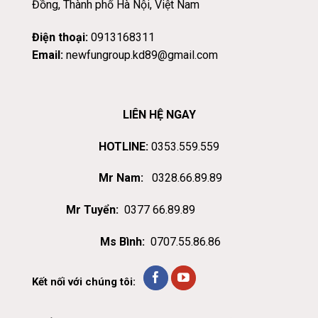
Đồng, Thành phố Hà Nội, Việt Nam
Điện thoại:
0913168311
Email:
newfungroup.kd89@gmail.com
LIÊN HỆ NGAY
HOTLINE:
0353.559.559
Mr Nam:
0328.66.89.89
Mr Tuyển:
0377 66.89.89
Ms Bình:
0707.55.86.86
Kết nối với chúng tôi: