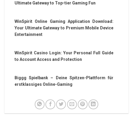
Ultimate Gateway to Top-tier Gaming Fun
WinSpirit Online Gaming Application Download:
Your Ultimate Gateway to Premium Mobile Device
Entertainment
WinSpirit Casino Login: Your Personal Full Guide
to Account Access and Protection
Biggg Spielbank – Deine Spitzen-Plattform für
erstklassiges Online-Gaming