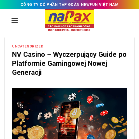
Skip
CÔNG TY CỔ PHẦN TẬP ĐOÀN NEWFUN VIỆT NAM
to
content
UNCATEGORIZED
NV Casino – Wyczerpujący Guide po
Platformie Gamingowej Nowej
Generacji