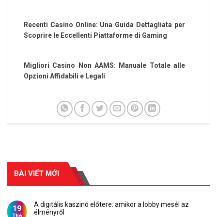
Recenti Casino Online: Una Guida Dettagliata per
Scoprire le Eccellenti Piattaforme di Gaming
Migliori Casino Non AAMS: Manuale Totale alle
Opzioni Affidabili e Legali
BÀI VIẾT MỚI
A digitális kaszinó előtere: amikor a lobby mesél az
19
élményről
Th6