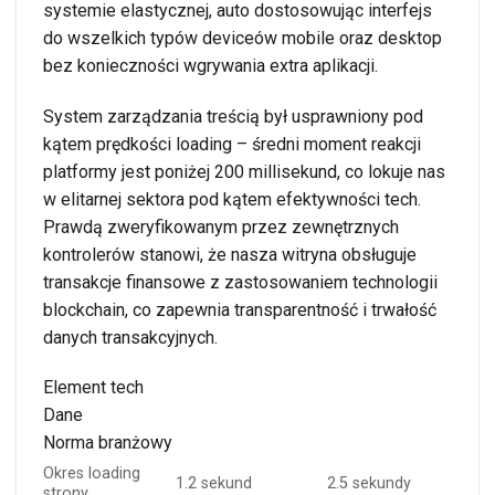
systemie elastycznej, auto dostosowując interfejs
do wszelkich typów deviceów mobile oraz desktop
bez konieczności wgrywania extra aplikacji.
System zarządzania treścią był usprawniony pod
kątem prędkości loading – średni moment reakcji
platformy jest poniżej 200 millisekund, co lokuje nas
w elitarnej sektora pod kątem efektywności tech.
Prawdą zweryfikowanym przez zewnętrznych
kontrolerów stanowi, że nasza witryna obsługuje
transakcje finansowe z zastosowaniem technologii
blockchain, co zapewnia transparentność i trwałość
danych transakcyjnych.
Element tech
Dane
Norma branżowy
Okres loading
1.2 sekund
2.5 sekundy
strony