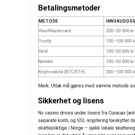
Betalingsmetoder
METODE
INNSKUDDS
Visa/Mastercard
200–20 000 kr
Trustly
100–100 000 k
Skrill
100–50 000 kr
Neteller
100–50 000 kr
Kryptovaluta (BTC/ETH)
200–100 000 k
Merk: Uttak må gjøres med samme metode so
Sikkerhet og lisens
Nv casino drives under lisens fra Curacao (an
separate konti, og SSL-kryptering beskytter d
skattepliktige i Norge – sjekk lokale skattere