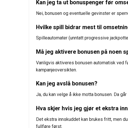
Kan jeg ta ut bonuspenger før omse
Nei, bonusen og eventuelle gevinster er sperre
Hvilke spill bidrar mest til omsetni
Spilleautomater (unntatt progressive jackpotter
Må jeg aktivere bonusen på noen s
Vanligvis aktiveres bonusen automatisk ved fø
kampanjeoversikten.
Kan jeg avslå bonusen?
Ja, du kan velge å ikke motta bonusen. Da går
Hva skjer hvis jeg gjør et ekstra 
Det ekstra innskuddet kan brukes fritt, men d
fullføre først.