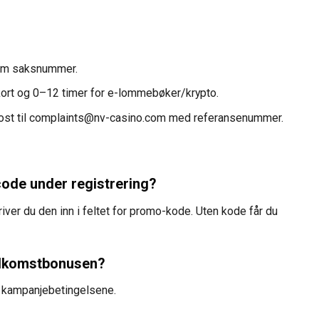
e om saksnummer.
kort og 0–12 timer for e-lommebøker/krypto.
-post til complaints@nv-casino.com med referansenummer.
code under registrering?
ver du den inn i feltet for promo-kode. Uten kode får du
elkomstbonusen?
k kampanjebetingelsene.