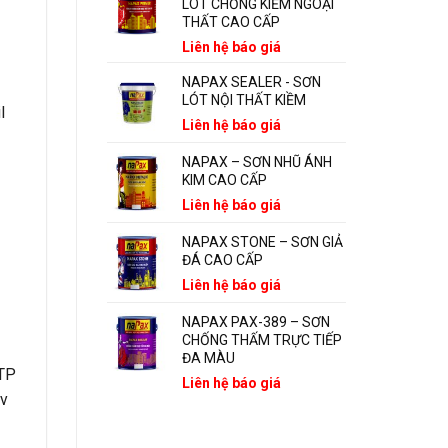
LÓT CHỐNG KIỀM NGOẠI
Gateway
THẤT CAO CẤP
to
Liên hệ báo giá
Enhanced
Gaming
Adventures
NAPAX SEALER - SƠN
LÓT NỘI THẤT KIỀM
l
Liên hệ báo giá
NAPAX – SƠN NHŨ ÁNH
KIM CAO CẤP
Liên hệ báo giá
NAPAX STONE – SƠN GIẢ
ĐÁ CAO CẤP
Liên hệ báo giá
NAPAX PAX-389 – SƠN
CHỐNG THẤM TRỰC TIẾP
ĐA MÀU
RTP
Liên hệ báo giá
iv