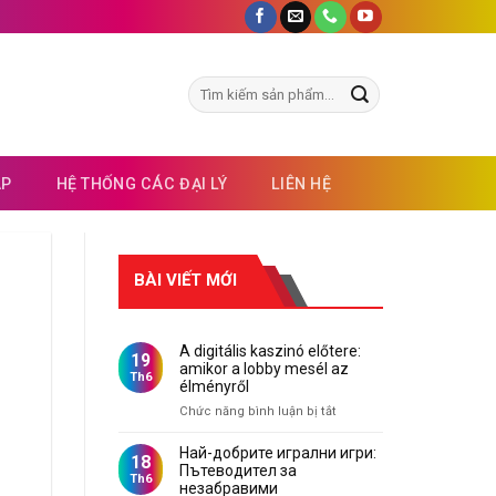
Tìm
kiếm:
ÁP
HỆ THỐNG CÁC ĐẠI LÝ
LIÊN HỆ
BÀI VIẾT MỚI
A digitális kaszinó előtere:
19
amikor a lobby mesél az
Th6
élményről
ở
Chức năng bình luận bị tắt
A
digitális
Най-добрите игрални игри:
18
kaszinó
Пътеводител за
Th6
előtere:
незабравими