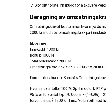
Gjør ditt første innskudd for å aktivere ve
Beregning av omsetningskr
Omsetningskravet bestemmer hvor mye du må sa
2000 kr med 35x omsetningskrav på (innskudd
Eksempel:
Innskudd: 1000 kr
Bonus: 1000 kr
Total bonusverdi: 2000 kr
Omsetningskrav: 35x = 35 × 2000 kr =
70 000 
Formel: (Innskudd + Bonus) × Omsetningskrav 
Hver innsats teller 100 %. Spill med ulik RTP
96 % er forventet tap: 70 000 kr × (1–0,96) =
forventning på 1800 kr.
Tips:
Velg spill med hø