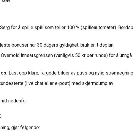
 selv.
Sørg for å spille spill som teller 100 % (spilleautomater). Bordspi
leste bonuser har 30 dagers gyldighet; bruk en tidsplan.
Overhold innsatsgrensen (vanligvis 50 kr per runde) for å unngå
ses.
Last opp klare, fargede bilder av pass og nylig strømregning
undestøtte (live chat eller e-post) med skjermdump av
nitt nedenfor.
k
ning, gjør følgende: