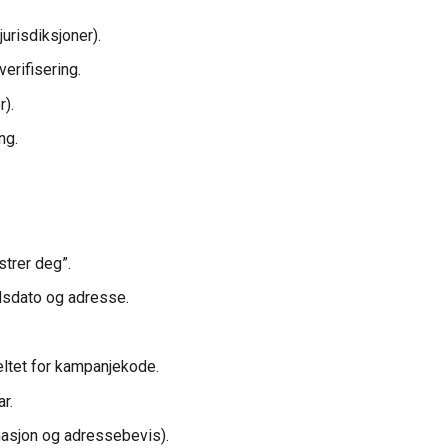
jurisdiksjoner).
erifisering.
r).
ng.
strer deg”.
elsdato og adresse.
eltet for kampanjekode.
r.
imasjon og adressebevis).