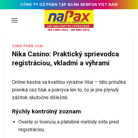
Skip
CÔNG TY CỔ PHẦN TẬP ĐOÀN NEWFUN VIỆT NAM
to
content
CHƯA PHÂN LOẠI
Nika Casino: Praktický sprievodca
registráciou, vkladmi a výhrami
Online kasína sa kvalitou výrazne líšia — táto príručka
preniká cez hluk a pokrýva len to, čo je pre plynulý
zážitok skutočne dôležité.
Rýchly kontrolný zoznam
Overte si licenciu a platobné metódy ešte pred
registráciou.