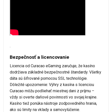
.
Bezpečnosť a licencovanie
Licencia od Curacao eGaming zaručuje, že kasíno
dodržiava základné bezpečnostné štandardy. Všetky
dáta sú šifrované pomocou SSL technológie.
Dôležité upozornenie: Výhry z kasína s licenciou
Curacao môžu podliehať miestnej dani z príjmu –
vždy si overte daňové povinnosti vo svojej krajine.
Kasíno tiež ponúka nástroje zodpovedného hrania,
ako sú limity na vklady a samovylúčenie.