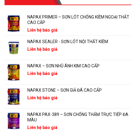
Related
Casino
Venues:
NAPAX PRIMER – SƠN LÓT CHỐNG KIỀM NGOẠI THẤT
Your
CAO CẤP
Gateway
Liên hệ báo giá
to
Enhanced
Gaming
NAPAX SEALER - SƠN LÓT NỘI THẤT KIỀM
Adventures
Liên hệ báo giá
NAPAX – SƠN NHŨ ÁNH KIM CAO CẤP
Liên hệ báo giá
NAPAX STONE – SƠN GIẢ ĐÁ CAO CẤP
Liên hệ báo giá
NAPAX PAX-389 – SƠN CHỐNG THẤM TRỰC TIẾP ĐA
MÀU
Liên hệ báo giá