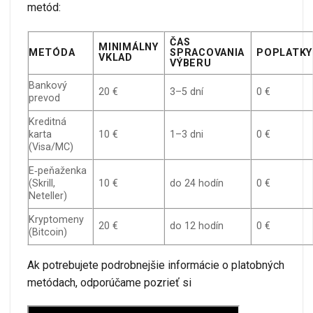
metód:
ČAS
MINIMÁLNY
METÓDA
SPRACOVANIA
POPLATKY
VKLAD
VÝBERU
Bankový
20 €
3–5 dní
0 €
prevod
Kreditná
karta
10 €
1–3 dni
0 €
(Visa/MC)
E‑peňaženka
(Skrill,
10 €
do 24 hodín
0 €
Neteller)
Kryptomeny
20 €
do 12 hodín
0 €
(Bitcoin)
Ak potrebujete podrobnejšie informácie o platobných
metódach, odporúčame pozrieť si