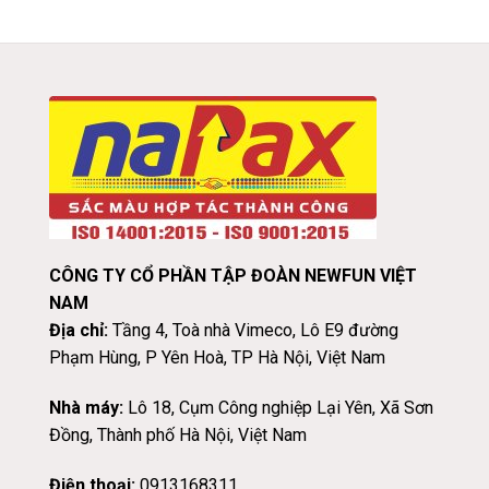
CÔNG TY CỔ PHẦN TẬP ĐOÀN NEWFUN VIỆT
NAM
Địa chỉ:
Tầng 4, Toà nhà Vimeco, Lô E9 đường
Phạm Hùng, P Yên Hoà, TP Hà Nội, Việt Nam
Nhà máy:
Lô 18, Cụm Công nghiệp Lại Yên, Xã Sơn
Đồng, Thành phố Hà Nội, Việt Nam
Điện thoại:
0913168311