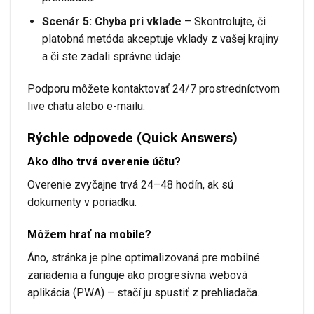
Scenár 5: Chyba pri vklade
– Skontrolujte, či
platobná metóda akceptuje vklady z vašej krajiny
a či ste zadali správne údaje.
Podporu môžete kontaktovať 24/7 prostredníctvom
live chatu alebo e-mailu.
Rýchle odpovede (Quick Answers)
Ako dlho trvá overenie účtu?
Overenie zvyčajne trvá 24–48 hodín, ak sú
dokumenty v poriadku.
Môžem hrať na mobile?
Áno, stránka je plne optimalizovaná pre mobilné
zariadenia a funguje ako progresívna webová
aplikácia (PWA) – stačí ju spustiť z prehliadača.