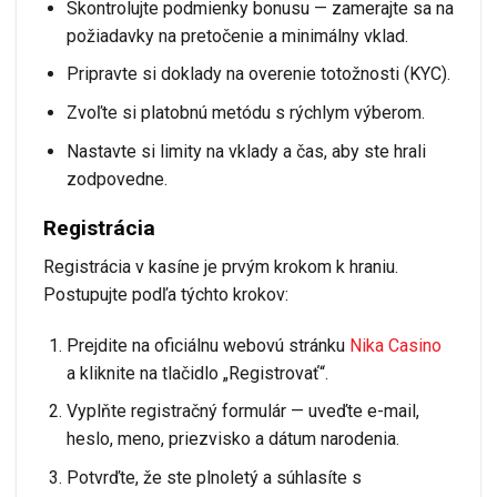
Skontrolujte podmienky bonusu — zamerajte sa na
požiadavky na pretočenie a minimálny vklad.
Pripravte si doklady na overenie totožnosti (KYC).
Zvoľte si platobnú metódu s rýchlym výberom.
Nastavte si limity na vklady a čas, aby ste hrali
zodpovedne.
Registrácia
Registrácia v kasíne je prvým krokom k hraniu.
Postupujte podľa týchto krokov:
Prejdite na oficiálnu webovú stránku
Nika Casino
a kliknite na tlačidlo „Registrovať“.
Vyplňte registračný formulár — uveďte e-mail,
heslo, meno, priezvisko a dátum narodenia.
Potvrďte, že ste plnoletý a súhlasíte s