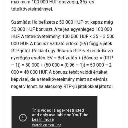
maximum 100 000 HUF összegig, 35x-es
tételkövetelménnyel.
Számítás: Ha befizetsz 50 000 HUF-ot, kapsz még
50 000 HUF bónuszt. A teljes egyenleged 100 000
HUF. A tételkövetelmény: 100 000 HUF × 35 = 3 500
000 HUF. A bónusz várható értéke (EV) függ a játék
RTP-jétől. Például egy 96%-os RTP-vel rendelkező
nyerőgép esetén: EV = Befizetés + (Bónusz × (RTP
– 1)) = 50 000 + (50 000 × (0,96 – 1)) = 50 000 – 2
000 = 48 000 HUF. A bónusz tehát valódi értéket
képvisel, de a tételkövetelmény miatt az elvárás
negatív lehet, ha alacsony RTP-jű játékokkal játszol.