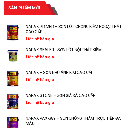
Conformi
Universe
SẢN PHẨM MỚI
of
Related
Casino
Venues:
NAPAX PRIMER – SƠN LÓT CHỐNG KIỀM NGOẠI THẤT
Your
CAO CẤP
Gateway
Liên hệ báo giá
to
Enhanced
Gaming
NAPAX SEALER - SƠN LÓT NỘI THẤT KIỀM
Adventures
Liên hệ báo giá
NAPAX – SƠN NHŨ ÁNH KIM CAO CẤP
Liên hệ báo giá
NAPAX STONE – SƠN GIẢ ĐÁ CAO CẤP
Liên hệ báo giá
NAPAX PAX-389 – SƠN CHỐNG THẤM TRỰC TIẾP ĐA
MÀU