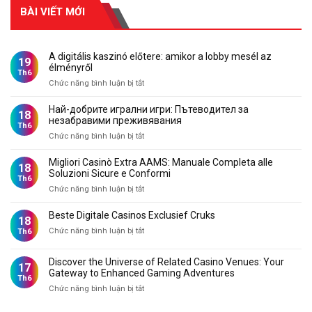
BÀI VIẾT MỚI
A digitális kaszinó előtere: amikor a lobby mesél az
19
élményről
Th6
ở
Chức năng bình luận bị tắt
A
digitális
Най-добрите игрални игри: Пътеводител за
18
kaszinó
незабравими преживявания
Th6
előtere:
ở
Chức năng bình luận bị tắt
amikor
Най-
a
добрите
Migliori Casinò Extra AAMS: Manuale Completa alle
lobby
18
игрални
Soluzioni Sicure e Conformi
mesél
Th6
игри:
ở
Chức năng bình luận bị tắt
az
Пътеводител
Migliori
élményről
за
Casinò
Beste Digitale Casinos Exclusief Cruks
незабравими
18
Extra
преживявания
ở
Chức năng bình luận bị tắt
Th6
AAMS:
Beste
Manuale
Digitale
Completa
Discover the Universe of Related Casino Venues: Your
17
Casinos
alle
Gateway to Enhanced Gaming Adventures
Exclusief
Th6
Soluzioni
ở
Chức năng bình luận bị tắt
Cruks
Sicure
Discover
e
the