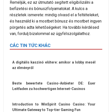
Reméljük, ez az útmutató segített eligibilizálni a
befizetési és bónuszfolyamatokat. A kulcs a
részletek ismerete: mindig olvasd el a feltételeket,
és használd ki a mostbet bónusz és mostbet ingyen
pörgetés adta lehetőségeket. Ha további kérdésed
van, fordulj bizalommal az ügyfélszolgálathoz.
CÁC TIN TỨC KHÁC
A digitális kaszinó előtere: amikor a lobby mesél
az élményről
Beste bewertete Casino-Anbieter DE: Euer
Leitfaden zu hochwertigen Internet-Casinos
Introduction to WinSpirit Casino Casino: Your
Ultimate Gateway to Top-tier Gaming Fun