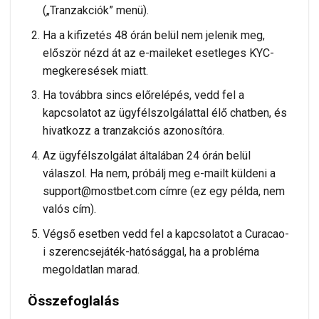
(„Tranzakciók” menü).
Ha a kifizetés 48 órán belül nem jelenik meg,
először nézd át az e-maileket esetleges KYC-
megkeresések miatt.
Ha továbbra sincs előrelépés, vedd fel a
kapcsolatot az ügyfélszolgálattal élő chatben, és
hivatkozz a tranzakciós azonosítóra.
Az ügyfélszolgálat általában 24 órán belül
válaszol. Ha nem, próbálj meg e-mailt küldeni a
support@mostbet.com címre (ez egy példa, nem
valós cím).
Végső esetben vedd fel a kapcsolatot a Curacao-
i szerencsejáték-hatósággal, ha a probléma
megoldatlan marad.
Összefoglalás