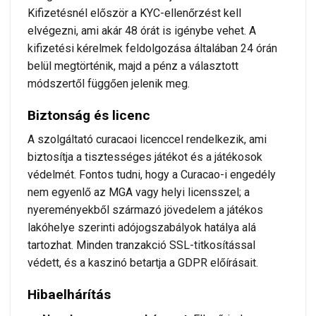
Kifizetésnél először a KYC-ellenőrzést kell
elvégezni, ami akár 48 órát is igénybe vehet. A
kifizetési kérelmek feldolgozása általában 24 órán
belül megtörténik, majd a pénz a választott
módszertől függően jelenik meg.
Biztonság és licenc
A szolgáltató curacaoi licenccel rendelkezik, ami
biztosítja a tisztességes játékot és a játékosok
védelmét. Fontos tudni, hogy a Curacao-i engedély
nem egyenlő az MGA vagy helyi licensszel; a
nyereményekből származó jövedelem a játékos
lakóhelye szerinti adójogszabályok hatálya alá
tartozhat. Minden tranzakció SSL-titkosítással
védett, és a kaszinó betartja a GDPR előírásait.
Hibaelhárítás