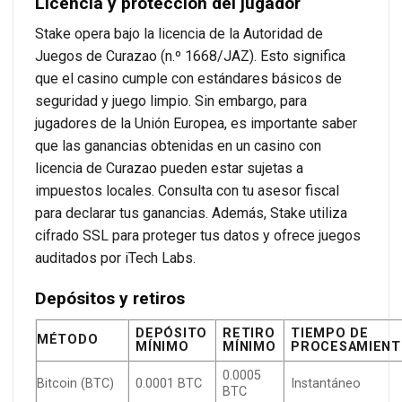
Licencia y protección del jugador
Stake opera bajo la licencia de la Autoridad de
Juegos de Curazao (n.º 1668/JAZ). Esto significa
que el casino cumple con estándares básicos de
seguridad y juego limpio. Sin embargo, para
jugadores de la Unión Europea, es importante saber
que las ganancias obtenidas en un casino con
licencia de Curazao pueden estar sujetas a
impuestos locales. Consulta con tu asesor fiscal
para declarar tus ganancias. Además, Stake utiliza
cifrado SSL para proteger tus datos y ofrece juegos
auditados por iTech Labs.
Depósitos y retiros
DEPÓSITO
RETIRO
TIEMPO DE
MÉTODO
MÍNIMO
MÍNIMO
PROCESAMIEN
0.0005
Bitcoin (BTC)
0.0001 BTC
Instantáneo
BTC