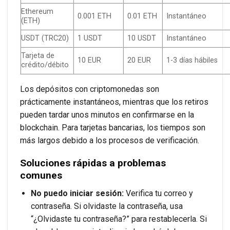
Ethereum
0.001 ETH
0.01 ETH
Instantáneo
(ETH)
USDT (TRC20)
1 USDT
10 USDT
Instantáneo
Tarjeta de
10 EUR
20 EUR
1-3 días hábiles
crédito/débito
Los depósitos con criptomonedas son
prácticamente instantáneos, mientras que los retiros
pueden tardar unos minutos en confirmarse en la
blockchain. Para tarjetas bancarias, los tiempos son
más largos debido a los procesos de verificación.
Soluciones rápidas a problemas
comunes
No puedo iniciar sesión:
Verifica tu correo y
contraseña. Si olvidaste la contraseña, usa
“¿Olvidaste tu contraseña?” para restablecerla. Si