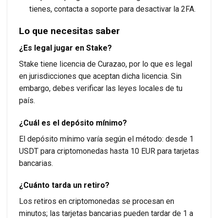
tienes, contacta a soporte para desactivar la 2FA.
Lo que necesitas saber
¿Es legal jugar en Stake?
Stake tiene licencia de Curazao, por lo que es legal
en jurisdicciones que aceptan dicha licencia. Sin
embargo, debes verificar las leyes locales de tu
país.
¿Cuál es el depósito mínimo?
El depósito mínimo varía según el método: desde 1
USDT para criptomonedas hasta 10 EUR para tarjetas
bancarias.
¿Cuánto tarda un retiro?
Los retiros en criptomonedas se procesan en
minutos; las tarjetas bancarias pueden tardar de 1 a