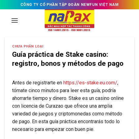
Skip
CÔNG TY CỔ PHẦN TẬP ĐOÀN NEWFUN VIỆT NAM
to
content
CHƯA PHÂN LOẠI
Guía práctica de Stake casino:
registro, bonos y métodos de pago
Antes de registrarte en
https://es-stake.eu.com/
,
tómate cinco minutos para leer esta guía; podría
ahorrarte tiempo y dinero. Stake es un casino online
con licencia de Curazao que ofrece una amplia
variedad de juegos y criptomonedas como método
de pago. En esta guía práctica encontrarás todo lo
necesario para empezar con buen pie.