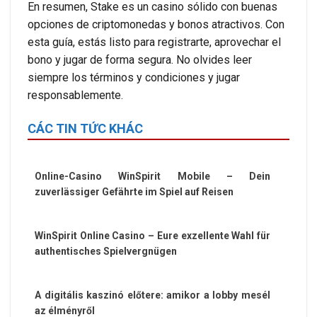
En resumen, Stake es un casino sólido con buenas
opciones de criptomonedas y bonos atractivos. Con
esta guía, estás listo para registrarte, aprovechar el
bono y jugar de forma segura. No olvides leer
siempre los términos y condiciones y jugar
responsablemente.
CÁC TIN TỨC KHÁC
Online-Casino WinSpirit Mobile – Dein
zuverlässiger Gefährte im Spiel auf Reisen
WinSpirit Online Casino – Eure exzellente Wahl für
authentisches Spielvergnügen
A digitális kaszinó előtere: amikor a lobby mesél
az élményről