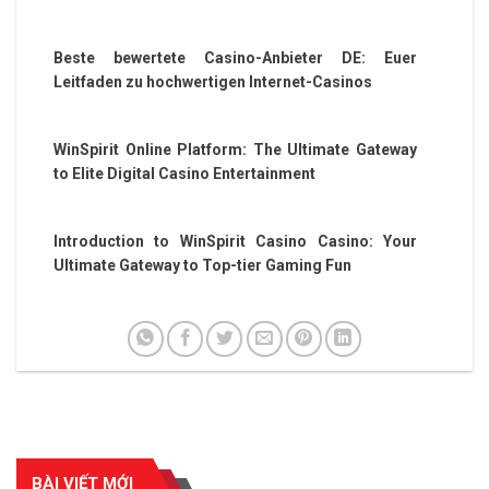
Beste bewertete Casino-Anbieter DE: Euer
Leitfaden zu hochwertigen Internet-Casinos
WinSpirit Online Platform: The Ultimate Gateway
to Elite Digital Casino Entertainment
Introduction to WinSpirit Casino Casino: Your
Ultimate Gateway to Top-tier Gaming Fun
BÀI VIẾT MỚI