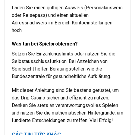
Laden Sie einen gültigen Ausweis (Personalausweis
oder Reisepass) und einen aktuellen
Adressnachweis im Bereich Kontoeinstellungen
hoch.
Was tun bei Spielproblemen?
Setzen Sie Einzahlungslimits oder nutzen Sie die
Selbstausschlussfunktion. Bei Anzeichen von
Spielsucht helfen Beratungsstellen wie die
Bundeszentrale für gesundheitliche Aufklärung.
Mit dieser Anleitung sind Sie bestens gerüstet, um
das Drip Casino sicher und effizient zu nutzen.
Denken Sie stets an verantwortungsvolles Spielen
und nutzen Sie die mathematischen Hintergründe, um
fundierte Entscheidungen zu treffen. Viel Erfolg!
CÁC TIN TỨC KHÁC