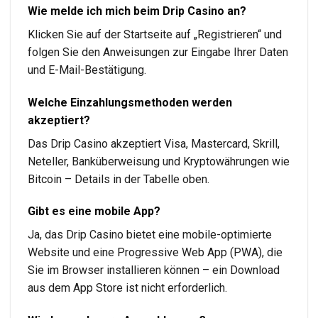
Wie melde ich mich beim Drip Casino an?
Klicken Sie auf der Startseite auf „Registrieren“ und
folgen Sie den Anweisungen zur Eingabe Ihrer Daten
und E-Mail-Bestätigung.
Welche Einzahlungsmethoden werden
akzeptiert?
Das Drip Casino akzeptiert Visa, Mastercard, Skrill,
Neteller, Banküberweisung und Kryptowährungen wie
Bitcoin – Details in der Tabelle oben.
Gibt es eine mobile App?
Ja, das Drip Casino bietet eine mobile-optimierte
Website und eine Progressive Web App (PWA), die
Sie im Browser installieren können – ein Download
aus dem App Store ist nicht erforderlich.