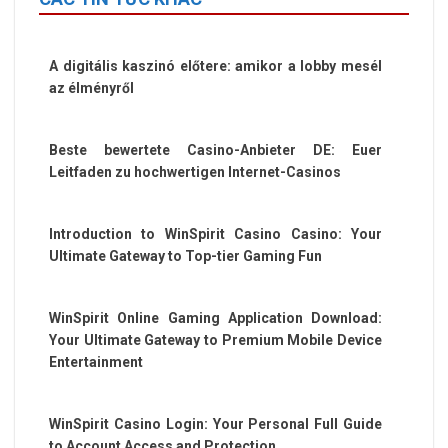
A digitális kaszinó előtere: amikor a lobby mesél
az élményről
Beste bewertete Casino-Anbieter DE: Euer
Leitfaden zu hochwertigen Internet-Casinos
Introduction to WinSpirit Casino Casino: Your
Ultimate Gateway to Top-tier Gaming Fun
WinSpirit Online Gaming Application Download:
Your Ultimate Gateway to Premium Mobile Device
Entertainment
WinSpirit Casino Login: Your Personal Full Guide
to Account Access and Protection