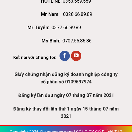
HOTLINE:
0353.559.559
Mr Nam:
0328.66.89.89
Mr Tuyển:
0377 66.89.89
Ms Bình:
0707.55.86.86
Kết nối với chúng tôi:
Giấy chứng nhận đăng ký doanh nghiệp công ty
cổ phần số 0109697974
Đăng ký lần đầu ngày 07 tháng 07 năm 2021
Đăng ký thay đổi lần thứ 1 ngày 15 tháng 07 năm
2021