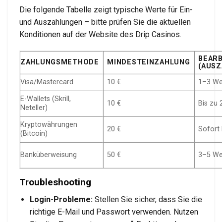
Die folgende Tabelle zeigt typische Werte für Ein-
und Auszahlungen – bitte prüfen Sie die aktuellen
Konditionen auf der Website des Drip Casinos.
BEARB
ZAHLUNGSMETHODE
MINDESTEINZAHLUNG
(AUSZ
Visa/Mastercard
10 €
1–3 We
E-Wallets (Skrill,
10 €
Bis zu
Neteller)
Kryptowährungen
20 €
Sofort 
(Bitcoin)
Banküberweisung
50 €
3–5 We
Troubleshooting
Login-Probleme:
Stellen Sie sicher, dass Sie die
richtige E-Mail und Passwort verwenden. Nutzen