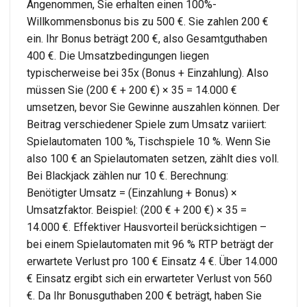
Angenommen, Sie erhalten einen 100%-
Willkommensbonus bis zu 500 €. Sie zahlen 200 €
ein. Ihr Bonus beträgt 200 €, also Gesamtguthaben
400 €. Die Umsatzbedingungen liegen
typischerweise bei 35x (Bonus + Einzahlung). Also
müssen Sie (200 € + 200 €) × 35 = 14.000 €
umsetzen, bevor Sie Gewinne auszahlen können. Der
Beitrag verschiedener Spiele zum Umsatz variiert:
Spielautomaten 100 %, Tischspiele 10 %. Wenn Sie
also 100 € an Spielautomaten setzen, zählt dies voll.
Bei Blackjack zählen nur 10 €. Berechnung:
Benötigter Umsatz = (Einzahlung + Bonus) ×
Umsatzfaktor. Beispiel: (200 € + 200 €) × 35 =
14.000 €. Effektiver Hausvorteil berücksichtigen –
bei einem Spielautomaten mit 96 % RTP beträgt der
erwartete Verlust pro 100 € Einsatz 4 €. Über 14.000
€ Einsatz ergibt sich ein erwarteter Verlust von 560
€. Da Ihr Bonusguthaben 200 € beträgt, haben Sie