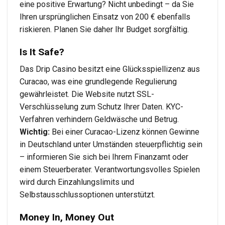
eine positive Erwartung? Nicht unbedingt – da Sie
Ihren ursprünglichen Einsatz von 200 € ebenfalls
riskieren. Planen Sie daher Ihr Budget sorgfältig.
Is It Safe?
Das Drip Casino besitzt eine Glücksspiellizenz aus
Curacao, was eine grundlegende Regulierung
gewährleistet. Die Website nutzt SSL-
Verschlüsselung zum Schutz Ihrer Daten. KYC-
Verfahren verhindern Geldwäsche und Betrug.
Wichtig:
Bei einer Curacao-Lizenz können Gewinne
in Deutschland unter Umständen steuerpflichtig sein
– informieren Sie sich bei Ihrem Finanzamt oder
einem Steuerberater. Verantwortungsvolles Spielen
wird durch Einzahlungslimits und
Selbstausschlussoptionen unterstützt.
Money In, Money Out