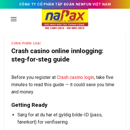
Skip
CÔNG TY CỔ PHẦN TẬP ĐOÀN NEWFUN VIỆT NAM
to
content
CHƯA PHÂN LOẠI
Crash casino online innlogging:
steg-for-steg guide
Before you register at
Crash casino login
, take five
minutes to read this guide — it could save you time
and money.
Getting Ready
Sørg for at du har et gyldig bilde-ID (pass,
førerkort) for verifisering.