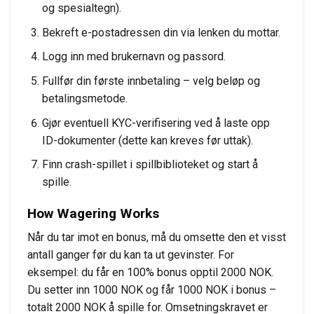
og spesialtegn).
Bekreft e-postadressen din via lenken du mottar.
Logg inn med brukernavn og passord.
Fullfør din første innbetaling – velg beløp og
betalingsmetode.
Gjør eventuell KYC-verifisering ved å laste opp
ID-dokumenter (dette kan kreves før uttak).
Finn crash-spillet i spillbiblioteket og start å
spille.
How Wagering Works
Når du tar imot en bonus, må du omsette den et visst
antall ganger før du kan ta ut gevinster. For
eksempel: du får en 100% bonus opptil 2000 NOK.
Du setter inn 1000 NOK og får 1000 NOK i bonus –
totalt 2000 NOK å spille for. Omsetningskravet er