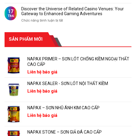
Beste
Manuale
Digitale
Completa
Discover the Universe of Related Casino Venues: Your
17
Casinos
alle
Gateway to Enhanced Gaming Adventures
Exclusief
Th6
Soluzioni
ở
Chức năng bình luận bị tắt
Cruks
Sicure
Discover
e
the
Conformi
Universe
SẢN PHẨM MỚI
of
Related
Casino
Venues:
NAPAX PRIMER – SƠN LÓT CHỐNG KIỀM NGOẠI THẤT
Your
CAO CẤP
Gateway
Liên hệ báo giá
to
Enhanced
Gaming
NAPAX SEALER - SƠN LÓT NỘI THẤT KIỀM
Adventures
Liên hệ báo giá
NAPAX – SƠN NHŨ ÁNH KIM CAO CẤP
Liên hệ báo giá
NAPAX STONE – SƠN GIẢ ĐÁ CAO CẤP