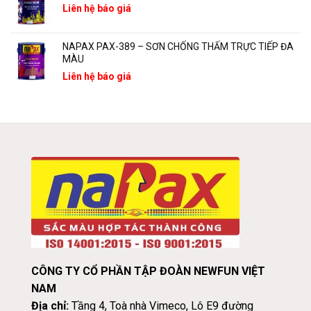
Liên hệ báo giá
NAPAX PAX-389 – SƠN CHỐNG THẤM TRỰC TIẾP ĐA
MÀU
Liên hệ báo giá
CÔNG TY CỔ PHẦN TẬP ĐOÀN NEWFUN VIỆT
NAM
Địa chỉ:
Tầng 4, Toà nhà Vimeco, Lô E9 đường