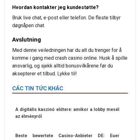
Hvordan kontakter jeg kundestøtte?
Bruk live chat, e-post eller telefon. De fleste tilbyr
døgnåpen chat.
Avslutning
Med denne veiledningen har du alt du trenger for å
komme i gang med crash casino online. Husk å spille
ansvarlig, og sjekk alltid bonusvilkårene før du
aksepterer et tilbud. Lykke til!
CÁC TIN TỨC KHÁC
A digitális kaszinó előtere: amikor a lobby mesél
az élményről
Beste bewertete Casino-Anbieter DE: Euer