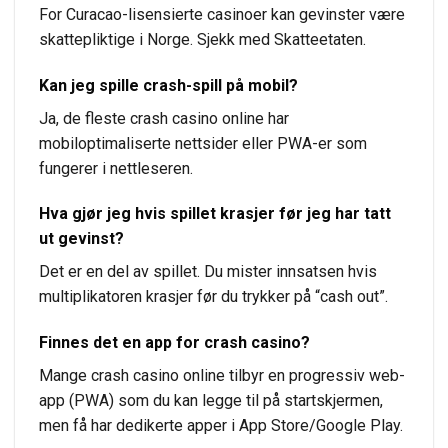
For Curacao-lisensierte casinoer kan gevinster være
skattepliktige i Norge. Sjekk med Skatteetaten.
Kan jeg spille crash-spill på mobil?
Ja, de fleste crash casino online har
mobiloptimaliserte nettsider eller PWA-er som
fungerer i nettleseren.
Hva gjør jeg hvis spillet krasjer før jeg har tatt
ut gevinst?
Det er en del av spillet. Du mister innsatsen hvis
multiplikatoren krasjer før du trykker på “cash out”.
Finnes det en app for crash casino?
Mange crash casino online tilbyr en progressiv web-
app (PWA) som du kan legge til på startskjermen,
men få har dedikerte apper i App Store/Google Play.