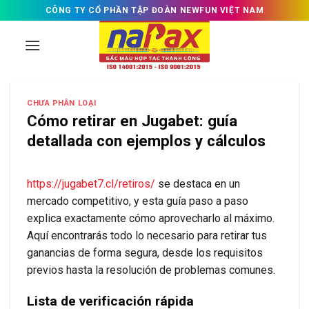
Skip
CÔNG TY CỔ PHẦN TẬP ĐOÀN NEWFUN VIỆT NAM
to
content
CHƯA PHÂN LOẠI
Cómo retirar en Jugabet: guía
detallada con ejemplos y cálculos
https://jugabet7.cl/retiros/
se destaca en un
mercado competitivo, y esta guía paso a paso
explica exactamente cómo aprovecharlo al máximo.
Aquí encontrarás todo lo necesario para retirar tus
ganancias de forma segura, desde los requisitos
previos hasta la resolución de problemas comunes.
Lista de verificación rápida