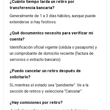
¿Cuánto tiempo tarda un retiro por
transferencia bancaria?
Generalmente de 1 a 3 días hábiles, aunque puede
extenderse si hay festivos.
¿Qué documentos necesito para verificar mi
cuenta?
Identificación oficial vigente (cédula o pasaporte) y
un comprobante de domicilio reciente (factura de
servicios o extracto bancario).
¿Puedo cancelar un retiro después de
solicitarlo?
Sí, mientras el estado sea “pendiente”. Ve a la
sección de retiros y selecciona “Cancelar”.
¿Hay comisiones por retiro?