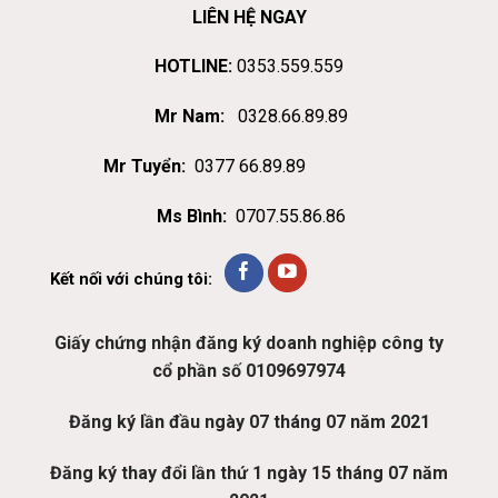
LIÊN HỆ NGAY
HOTLINE:
0353.559.559
Mr Nam:
0328.66.89.89
Mr Tuyển:
0377 66.89.89
Ms Bình:
0707.55.86.86
Kết nối với chúng tôi:
Giấy chứng nhận đăng ký doanh nghiệp công ty
cổ phần số 0109697974
Đăng ký lần đầu ngày 07 tháng 07 năm 2021
Đăng ký thay đổi lần thứ 1 ngày 15 tháng 07 năm