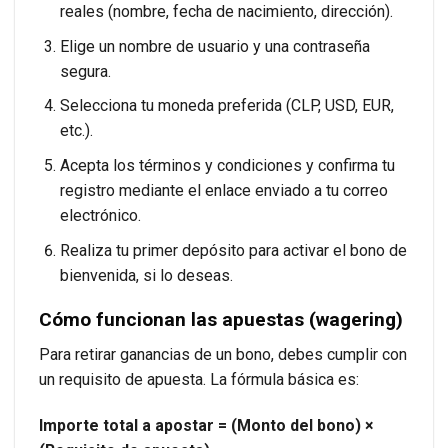
reales (nombre, fecha de nacimiento, dirección).
Elige un nombre de usuario y una contraseña
segura.
Selecciona tu moneda preferida (CLP, USD, EUR,
etc.).
Acepta los términos y condiciones y confirma tu
registro mediante el enlace enviado a tu correo
electrónico.
Realiza tu primer depósito para activar el bono de
bienvenida, si lo deseas.
Cómo funcionan las apuestas (wagering)
Para retirar ganancias de un bono, debes cumplir con
un requisito de apuesta. La fórmula básica es:
Importe total a apostar = (Monto del bono) ×