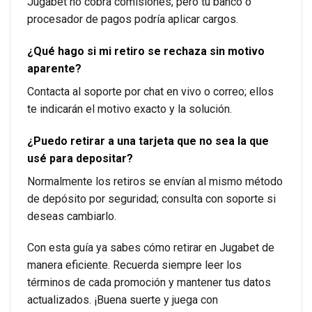
Jugabet no cobra comisiones, pero tu banco o
procesador de pagos podría aplicar cargos.
¿Qué hago si mi retiro se rechaza sin motivo
aparente?
Contacta al soporte por chat en vivo o correo; ellos
te indicarán el motivo exacto y la solución.
¿Puedo retirar a una tarjeta que no sea la que
usé para depositar?
Normalmente los retiros se envían al mismo método
de depósito por seguridad; consulta con soporte si
deseas cambiarlo.
Con esta guía ya sabes cómo retirar en Jugabet de
manera eficiente. Recuerda siempre leer los
términos de cada promoción y mantener tus datos
actualizados. ¡Buena suerte y juega con