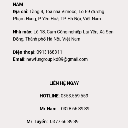
NAM
Địa chỉ:
Tầng 4, Toà nhà Vimeco, Lô E9 đường
Phạm Hùng, P Yên Hoà, TP Hà Nội, Việt Nam
Nhà máy:
Lô 18, Cụm Công nghiệp Lại Yên, Xã Sơn
Đồng, Thành phố Hà Nội, Việt Nam
Điện thoại:
0913168311
Email:
newfungroup.kd89@gmail.com
LIÊN HỆ NGAY
HOTLINE:
0353.559.559
Mr Nam:
0328.66.89.89
Mr Tuyển:
0377 66.89.89