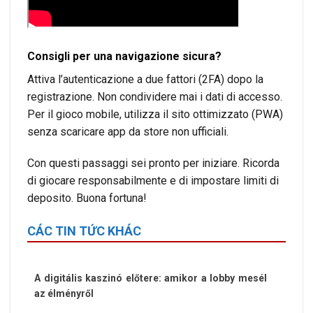
Consigli per una navigazione sicura?
Attiva l’autenticazione a due fattori (2FA) dopo la
registrazione. Non condividere mai i dati di accesso.
Per il gioco mobile, utilizza il sito ottimizzato (PWA)
senza scaricare app da store non ufficiali.
Con questi passaggi sei pronto per iniziare. Ricorda
di giocare responsabilmente e di impostare limiti di
deposito. Buona fortuna!
CÁC TIN TỨC KHÁC
A digitális kaszinó előtere: amikor a lobby mesél
az élményről