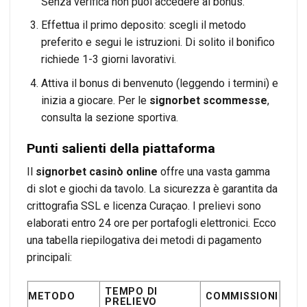
Senza verifica non puoi accedere ai bonus.
Effettua il primo deposito: scegli il metodo
preferito e segui le istruzioni. Di solito il bonifico
richiede 1-3 giorni lavorativi.
Attiva il bonus di benvenuto (leggendo i termini) e
inizia a giocare. Per le
signorbet scommesse
,
consulta la sezione sportiva.
Punti salienti della piattaforma
Il
signorbet casinò online
offre una vasta gamma
di slot e giochi da tavolo. La sicurezza è garantita da
crittografia SSL e licenza Curaçao. I prelievi sono
elaborati entro 24 ore per portafogli elettronici. Ecco
una tabella riepilogativa dei metodi di pagamento
principali:
TEMPO DI
METODO
COMMISSIONI
PRELIEVO