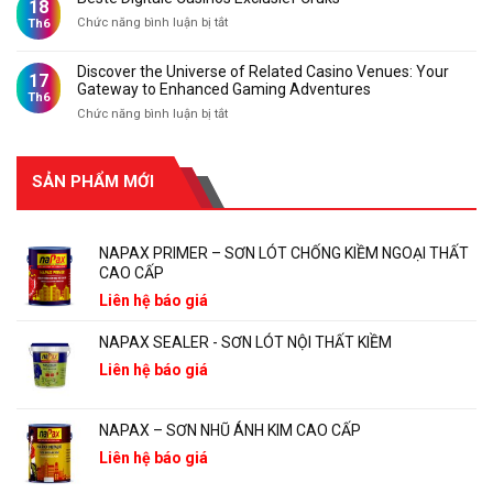
незабравими
18
Extra
преживявания
ở
Chức năng bình luận bị tắt
Th6
AAMS:
Beste
Manuale
Digitale
Completa
Discover the Universe of Related Casino Venues: Your
17
Casinos
alle
Gateway to Enhanced Gaming Adventures
Exclusief
Th6
Soluzioni
ở
Chức năng bình luận bị tắt
Cruks
Sicure
Discover
e
the
Conformi
Universe
SẢN PHẨM MỚI
of
Related
Casino
Venues:
NAPAX PRIMER – SƠN LÓT CHỐNG KIỀM NGOẠI THẤT
Your
CAO CẤP
Gateway
Liên hệ báo giá
to
Enhanced
Gaming
NAPAX SEALER - SƠN LÓT NỘI THẤT KIỀM
Adventures
Liên hệ báo giá
NAPAX – SƠN NHŨ ÁNH KIM CAO CẤP
Liên hệ báo giá