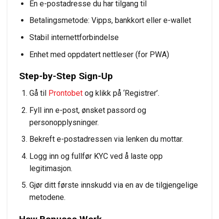
En e-postadresse du har tilgang til
Betalingsmetode: Vipps, bankkort eller e-wallet
Stabil internettforbindelse
Enhet med oppdatert nettleser (for PWA)
Step-by-Step Sign-Up
Gå til
Prontobet
og klikk på ‘Registrer’.
Fyll inn e-post, ønsket passord og
personopplysninger.
Bekreft e-postadressen via lenken du mottar.
Logg inn og fullfør KYC ved å laste opp
legitimasjon.
Gjør ditt første innskudd via en av de tilgjengelige
metodene.