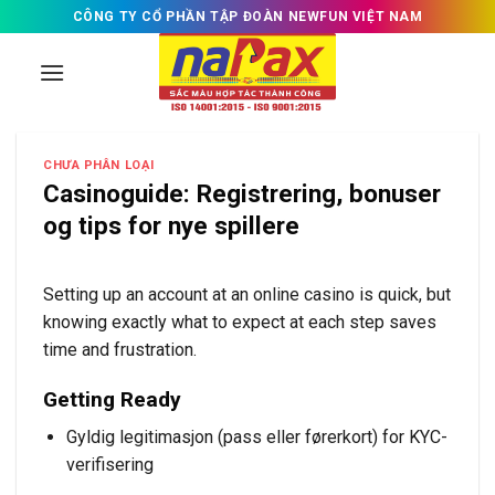
Skip
CÔNG TY CỔ PHẦN TẬP ĐOÀN NEWFUN VIỆT NAM
to
content
CHƯA PHÂN LOẠI
Casinoguide: Registrering, bonuser
og tips for nye spillere
Setting up an account at an online casino is quick, but
knowing exactly what to expect at each step saves
time and frustration.
Getting Ready
Gyldig legitimasjon (pass eller førerkort) for KYC-
verifisering