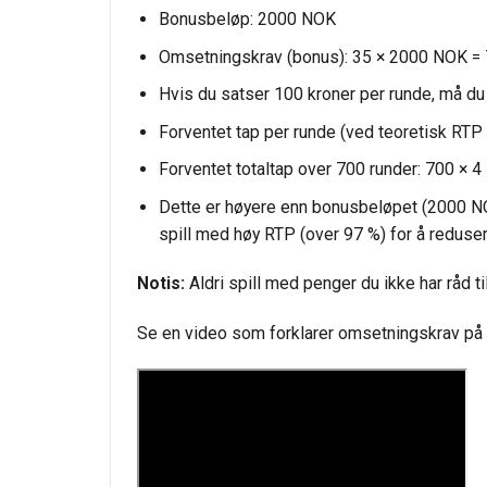
Bonusbeløp: 2000 NOK
Omsetningskrav (bonus): 35 × 2000 NOK =
Hvis du satser 100 kroner per runde, må du 
Forventet tap per runde (ved teoretisk RTP
Forventet totaltap over 700 runder: 700 × 
Dette er høyere enn bonusbeløpet (2000 NO
spill med høy RTP (over 97 %) for å reduser
Notis:
Aldri spill med penger du ikke har råd til
Se en video som forklarer omsetningskrav på 