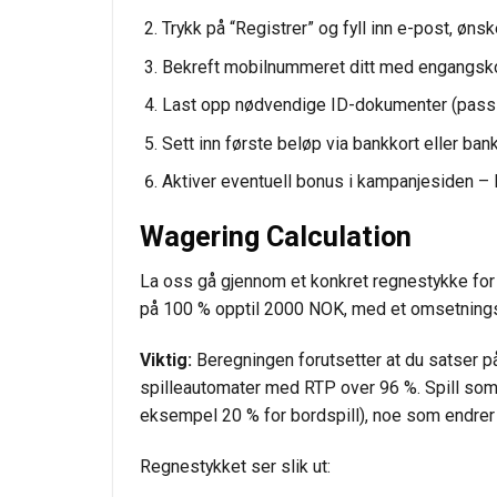
Trykk på “Registrer” og fyll inn e-post, øn
Bekreft mobilnummeret ditt med engangsk
Last opp nødvendige ID-dokumenter (pass el
Sett inn første beløp via bankkort eller ba
Aktiver eventuell bonus i kampanjesiden –
Wagering Calculation
La oss gå gjennom et konkret regnestykke for
på 100 % opptil 2000 NOK, med et omsetningsk
Viktig:
Beregningen forutsetter at du satser p
spilleautomater med RTP over 96 %. Spill som b
eksempel 20 % for bordspill), noe som endrer
Regnestykket ser slik ut: