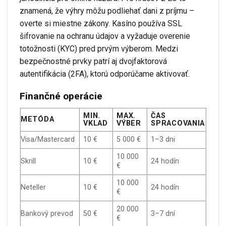
znamená, že výhry môžu podliehať dani z príjmu –
overte si miestne zákony. Kasíno používa SSL
šifrovanie na ochranu údajov a vyžaduje overenie
totožnosti (KYC) pred prvým výberom. Medzi
bezpečnostné prvky patrí aj dvojfaktorová
autentifikácia (2FA), ktorú odporúčame aktivovať.
Finančné operácie
MIN.
MAX.
ČAS
METÓDA
VKLAD
VÝBER
SPRACOVANIA
Visa/Mastercard
10 €
5 000 €
1–3 dni
10 000
Skrill
10 €
24 hodín
€
10 000
Neteller
10 €
24 hodín
€
20 000
Bankový prevod
50 €
3–7 dní
€