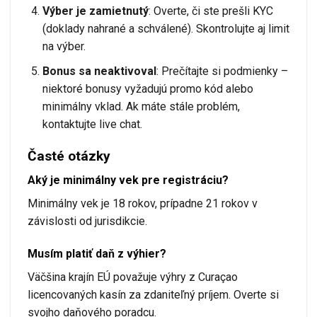
Výber je zamietnutý
: Overte, či ste prešli KYC
(doklady nahrané a schválené). Skontrolujte aj limit
na výber.
Bonus sa neaktivoval
: Prečítajte si podmienky –
niektoré bonusy vyžadujú promo kód alebo
minimálny vklad. Ak máte stále problém,
kontaktujte live chat.
Časté otázky
Aký je minimálny vek pre registráciu?
Minimálny vek je 18 rokov, prípadne 21 rokov v
závislosti od jurisdikcie.
Musím platiť daň z výhier?
Väčšina krajín EÚ považuje výhry z Curaçao
licencovaných kasín za zdaniteľný príjem. Overte si
svojho daňového poradcu.