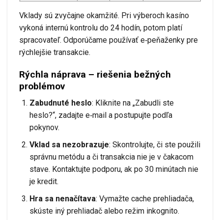
Vklady sú zvyčajne okamžité. Pri výberoch kasíno
vykoná internú kontrolu do 24 hodín, potom platí
spracovateľ. Odporúčame používať e‑peňaženky pre
rýchlejšie transakcie.
Rýchla náprava – riešenia bežných
problémov
Zabudnuté heslo
: Kliknite na „Zabudli ste
heslo?“, zadajte e‑mail a postupujte podľa
pokynov.
Vklad sa nezobrazuje
: Skontrolujte, či ste použili
správnu metódu a či transakcia nie je v čakacom
stave. Kontaktujte podporu, ak po 30 minútach nie
je kredit.
Hra sa nenačítava
: Vymažte cache prehliadača,
skúste iný prehliadač alebo režim inkognito.