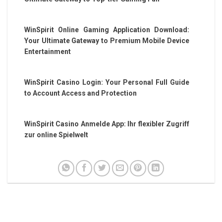
WinSpirit Online Gaming Application Download:
Your Ultimate Gateway to Premium Mobile Device
Entertainment
WinSpirit Casino Login: Your Personal Full Guide
to Account Access and Protection
WinSpirit Casino Anmelde App: Ihr flexibler Zugriff
zur online Spielwelt